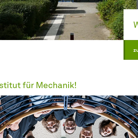
z
titut für Mechanik!