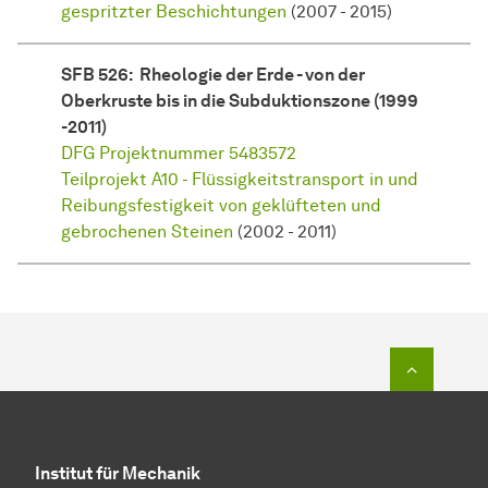
gespritzter Beschichtungen
(2007 - 2015)
SFB 526: Rheologie der Erde - von der
Oberkruste bis in die Subduktionszone (1999
-2011)
DFG Projektnummer 5483572
Teilprojekt A10 - Flüssigkeitstransport in und
Reibungsfestigkeit von geklüfteten und
gebrochenen Steinen
(2002 - 2011)
Zum Seit
Institut für Mechanik